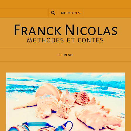
Skip
to
METHODES
content
Franck Nicolas
MÉTHODES ET CONTES
MENU